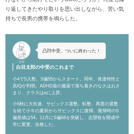
り返してきたやり取りを思い出しながら、苦い気
持ちで長男の携帯を鳴らした。
凸凹中受、ついに終わった！
太郎
白目太郎の中受のこれまで
小4でS入塾。S偏55からスタート。同年、発達特性と
高IQが判明。ADHD薬の服薬で落ち着きのなさはおさ
まり、クラスはαに上昇。
小5秋に大失速、サピックス退塾。転塾、再度の退塾
を経て小６の夏前からサピックスに復帰。復帰時のS
偏差値は54。11月にS偏68を突破し、志望校を開成中
学に変更、合格した。