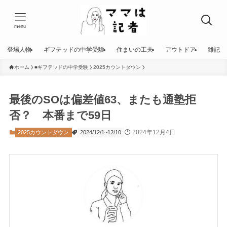
menu
登場人物
ギフテッドの中学受験
住まいの工夫
アウトドア
雑記
ホーム
■ギフテッドの中学受験
2025カウントダウン
最後のSOは偏差値63、またも通塾拒
否？ 本番まで59日
2024年12月4日
2025カウントダウン
2024/12/1~12/10