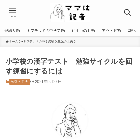
menu
登場人物
ギフテッドの中学受験
住まいの工夫
アウトドア
雑記
ホーム
■ギフテッドの中学受験
勉強の工夫
小学校の漢字テスト 勉強サイクルを回
す練習にするには
2021年9月23日
勉強の工夫