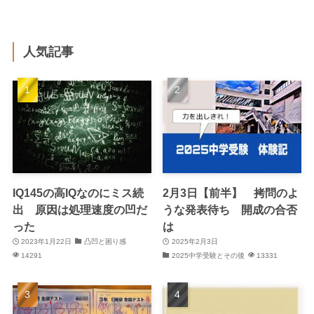
テ
ー
マ
人気記事
で
探
し
た
い
IQ145の高IQなのにミス続
2月3日【前半】 拷問のよ
出 原因は処理速度の凹だ
うな発表待ち 開成の合否
った
は
2023年1月22日
凸凹と困り感
2025年2月3日
14291
2025中学受験とその後
13331