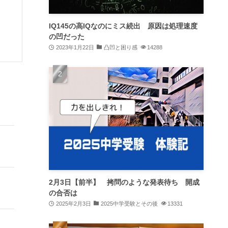
IQ145の高IQなのにミス続出 原因は処理速度
の凹だった
2023年1月22日
凸凹と困り感
14288
2月3日【前半】 拷問のような発表待ち 開成
の合否は
2025年2月3日
2025中学受験とその後
13331