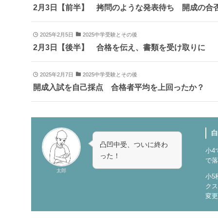
2月3日【前半】 拷問のような発表待ち 開成の合
2025年2月5日
2025中学受験とその後
2月3日【後半】 合格を伝え、書類を受け取りに
2025年2月7日
2025中学受験とその後
開成入試を自己採点 合格者平均を上回ったか？
白
凸凹中受、ついに終わ
小4
った！
で落
太郎
小5
クス
変更