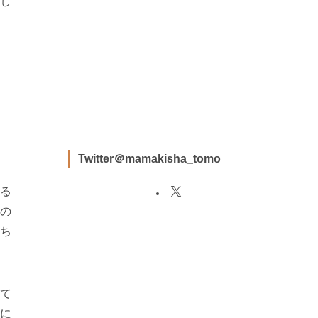
し
Twitter＠mamakisha_tomo
る
の
ち
て
に