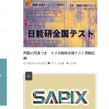
問題の写真つき 小３日能研全国テスト受験記
録
2021年10月25日
テスト結果
11785
薬
ッ
に