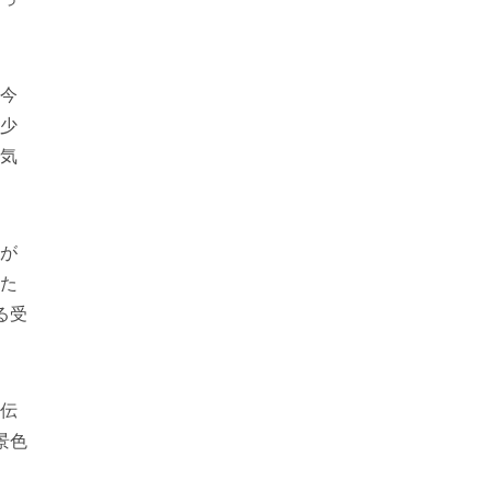
今
少
気
が
た
る受
伝
景色