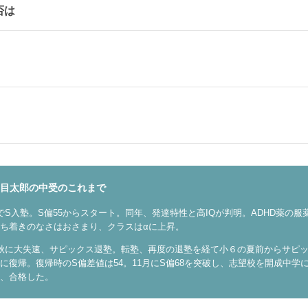
否は
目太郎の中受のこれまで
でS入塾。S偏55からスタート。同年、発達特性と高IQが判明。ADHD薬の服
ち着きのなさはおさまり、クラスはαに上昇。
秋に大失速、サピックス退塾。転塾、再度の退塾を経て小６の夏前からサピ
に復帰。復帰時のS偏差値は54。11月にS偏68を突破し、志望校を開成中学
、合格した。